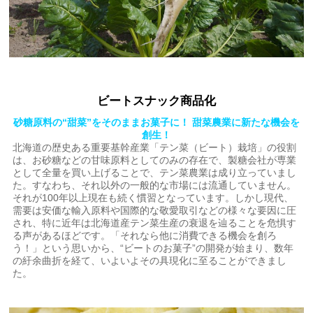
ビートスナック商品化
砂糖原料の“甜菜”をそのままお菓子に！ 甜菜農業に新たな機会を
創生！
北海道の歴史ある重要基幹産業「テン菜（ビート）栽培」の役割
は、お砂糖などの甘味原料としてのみの存在で、製糖会社が専業
として全量を買い上げることで、テン菜農業は成り立っていまし
た。すなわち、それ以外の一般的な市場には流通していません。
それが100年以上現在も続く慣習となっています。しかし現代、
需要は安価な輸入原料や国際的な敬愛取引などの様々な要因に圧
され、特に近年は北海道産テン菜生産の衰退を辿ることを危惧す
る声があるほどです。「それなら他に消費できる機会を創ろ
う！」という思いから、“ビートのお菓子”の開発が始まり、数年
の紆余曲折を経て、いよいよその具現化に至ることができまし
た。