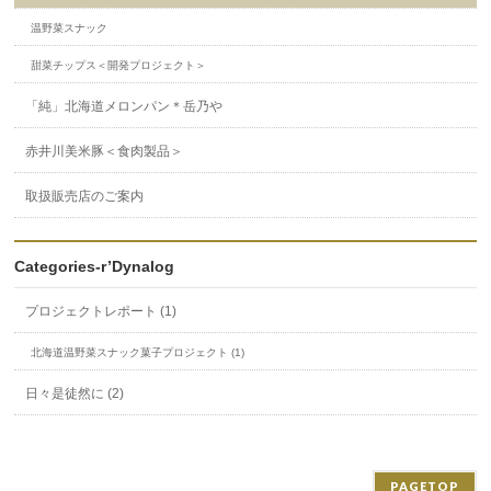
温野菜スナック
甜菜チップス＜開発プロジェクト＞
「純」北海道メロンパン＊岳乃や
赤井川美米豚＜食肉製品＞
取扱販売店のご案内
Categories-r’Dynalog
プロジェクトレポート (1)
北海道温野菜スナック菓子プロジェクト (1)
日々是徒然に (2)
PAGETOP