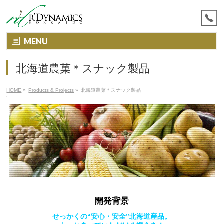
MENU
北海道農菓＊スナック製品
HOME
»
Products & Projects
»
北海道農菓＊スナック製品
開発背景
せっかくの“安心・安全”北海道産品。