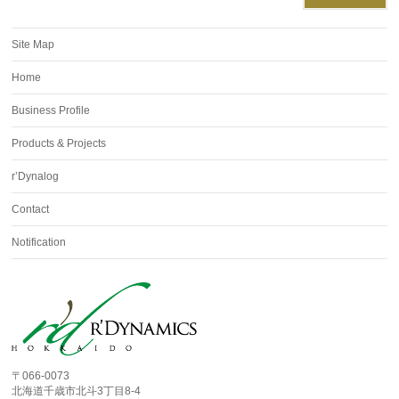
Site Map
Home
Business Profile
Products & Projects
r’Dynalog
Contact
Notification
〒066-0073
北海道千歳市北斗3丁目8-4