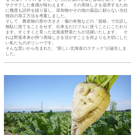
サクサクした食感が味わえます。 その美味しさを追求するため
に幾度も試作を繰り返し、添加物やその他の薬品に頼らない当社
独自の加工方法を考案しました。
そして、農産物の形や大きさ・傷の有無などの「規格」で仕訳し
無駄に捨てることをせず、出来るだけフルに使うことにこだわり
ます。すくすくと育った北海道野菜たちが活躍いたします。 そ
れは野菜本来が持つ美味しさを活かすことを何よりも大切にした
い私たちのポリシーです。
そんな思いから生まれた、“新しい北海道のスナック”が誕生しま
した。