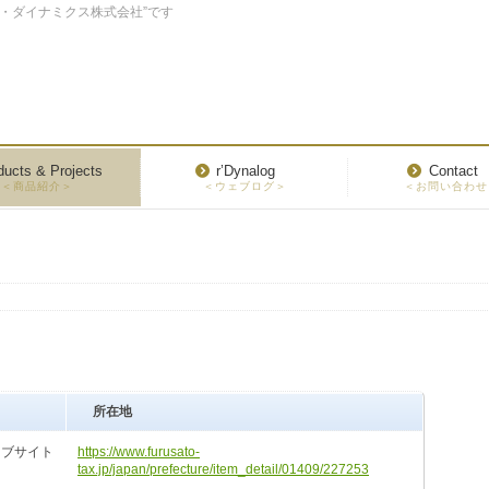
リ・ダイナミクス株式会社”です
ducts & Projects
r’Dynalog
Contact
＜商品紹介＞
＜ウェブログ＞
＜お問い合わせ
所在地
ェブサイト
https://www.furusato-
tax.jp/japan/prefecture/item_detail/01409/227253