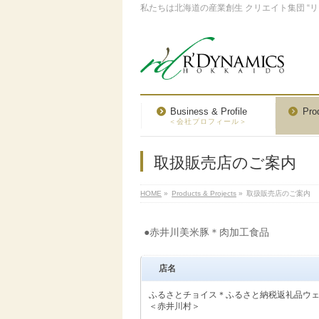
私たちは北海道の産業創生 クリエイト集団 “
Business & Profile
Pro
＜会社プロフィール＞
取扱販売店のご案内
HOME
»
Products & Projects
»
取扱販売店のご案内
●赤井川美米豚＊肉加工食品
店名
ふるさとチョイス＊ふるさと納税返礼品ウ
＜赤井川村＞